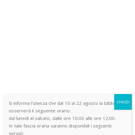
Manoscritti
Autografi
Manoscritti
num.
Musicali
Romana
Sala
Sala
Incunaboli
Piccola
Piccola
Cinquecent
6
6 Bis
Sala
Rossellò
Rari
Salone
Grande
Miscellanee
Fondo
Carte
Galleria
e
Antico
Geografiche
opuscoli
CHIUDI
Si informa l’utenza che dal 10 al 22 agosto la biblioteca
osserverà il seguente orario:
Fondo
dal lunedì al sabato, dalle ore 10.00 alle ore 12.00.
Giornali
Periodici
Consultazione
Comune
In tale fascia oraria saranno disponibili i seguenti
servizi: